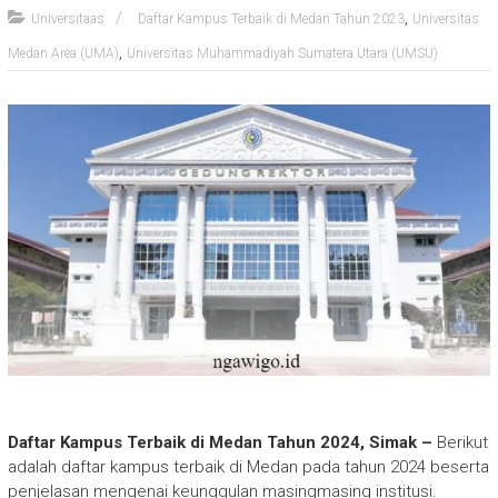
,
Universitaas
Daftar Kampus Terbaik di Medan Tahun 2023
Universitas
,
Medan Area (UMA)
Universitas Muhammadiyah Sumatera Utara (UMSU)
Daftar Kampus Terbaik di Medan Tahun 2024, Simak –
Berikut
adalah daftar kampus terbaik di Medan pada tahun 2024 beserta
penjelasan mengenai keunggulan masingmasing institusi.