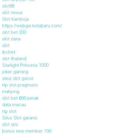
slot88
slot nexus
Slot Kamboja
https://webgis-kotabaru.com/
slot bet 200
slot dana
slot
ibcbet
slot thailand
Starlight Princess 1000
joker gaming
situs slot gacor
rtp slot pragmatic
mahjong
slot bet 800 perak
data macau
rtp slot
Situs Slot garansi
slot qris
bonus new member 100