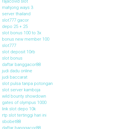
rajacovid slot
mahjong ways 3
server thailand
slot777 gacor
depo 25 + 25
slot bonus 100 to 3x
bonus new member 100
slot777
slot deposit 10rb
slot bonus
daftar banggacor88
judi dadu online
judi baccarat
slot pulsa tanpa potongan
slot server kamboja
wild bounty showdown
gates of olympus 1000
link slot depo 10k
rtp slot tertinggi hari ini
sbobet88
daftar banggacor88