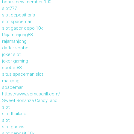
bonus new member 100
slot777
slot deposit qris
slot spaceman
slot gacor depo 10k
Rajamahjong88
rajamahjong
daftar sbobet
joker slot
joker gaming
sbobet88
situs spaceman slot
mahjong
spaceman
https://www.sernasgrill.com/
Sweet Bonanza CandyLand
slot
slot thailand
slot
slot garansi
slot deposit 10k