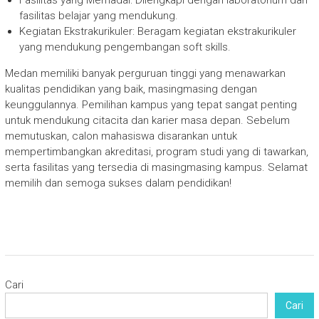
Fasilitas yang Memadai: Dilengkapi dengan laboratorium dan
fasilitas belajar yang mendukung.
Kegiatan Ekstrakurikuler: Beragam kegiatan ekstrakurikuler
yang mendukung pengembangan soft skills.
Medan memiliki banyak perguruan tinggi yang menawarkan
kualitas pendidikan yang baik, masingmasing dengan
keunggulannya. Pemilihan kampus yang tepat sangat penting
untuk mendukung citacita dan karier masa depan. Sebelum
memutuskan, calon mahasiswa disarankan untuk
mempertimbangkan akreditasi, program studi yang di tawarkan,
serta fasilitas yang tersedia di masingmasing kampus. Selamat
memilih dan semoga sukses dalam pendidikan!
Cari
Cari