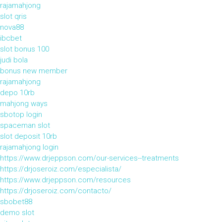
rajamahjong
slot qris
nova88
ibcbet
slot bonus 100
judi bola
bonus new member
rajamahjong
depo 10rb
mahjong ways
sbotop login
spaceman slot
slot deposit 10rb
rajamahjong login
https://www.drjeppson.com/our-services--treatments
https://drjoseroiz.com/especialista/
https://www.drjeppson.com/resources
https://drjoseroiz.com/contacto/
sbobet88
demo slot