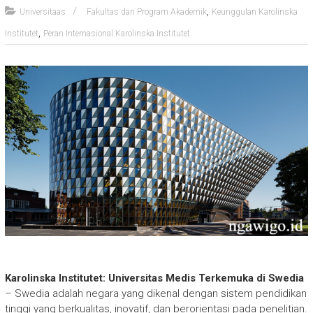
,
Universitaas
Fakultas dan Program Akademik
Keunggulan Karolinska
,
Institutet
Peran Internasional Karolinska Institutet
Karolinska Institutet: Universitas Medis Terkemuka di Swedia
– Swedia adalah negara yang dikenal dengan sistem pendidikan
tinggi yang berkualitas, inovatif, dan berorientasi pada penelitian.