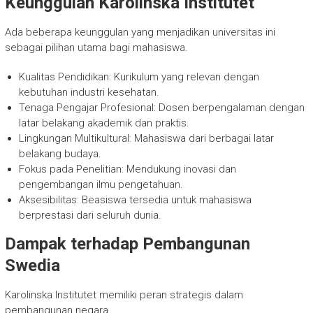
Keunggulan Karolinska Institutet
Ada beberapa keunggulan yang menjadikan universitas ini
sebagai pilihan utama bagi mahasiswa.
Kualitas Pendidikan: Kurikulum yang relevan dengan
kebutuhan industri kesehatan.
Tenaga Pengajar Profesional: Dosen berpengalaman dengan
latar belakang akademik dan praktis.
Lingkungan Multikultural: Mahasiswa dari berbagai latar
belakang budaya.
Fokus pada Penelitian: Mendukung inovasi dan
pengembangan ilmu pengetahuan.
Aksesibilitas: Beasiswa tersedia untuk mahasiswa
berprestasi dari seluruh dunia.
Dampak terhadap Pembangunan
Swedia
Karolinska Institutet memiliki peran strategis dalam
pembangunan negara.