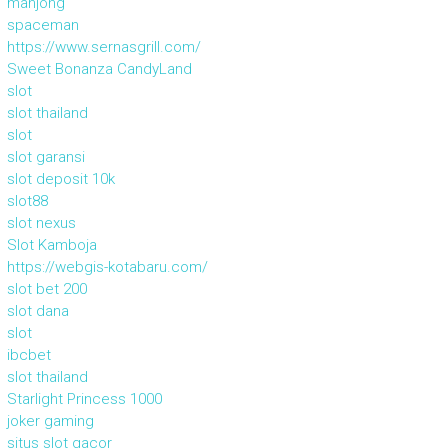
mahjong
spaceman
https://www.sernasgrill.com/
Sweet Bonanza CandyLand
slot
slot thailand
slot
slot garansi
slot deposit 10k
slot88
slot nexus
Slot Kamboja
https://webgis-kotabaru.com/
slot bet 200
slot dana
slot
ibcbet
slot thailand
Starlight Princess 1000
joker gaming
situs slot gacor