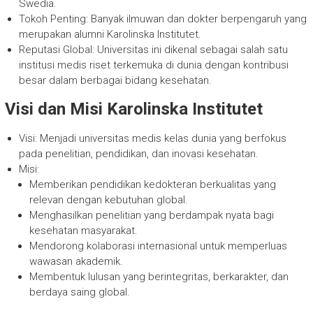
Swedia.
Tokoh Penting: Banyak ilmuwan dan dokter berpengaruh yang
merupakan alumni Karolinska Institutet.
Reputasi Global: Universitas ini dikenal sebagai salah satu
institusi medis riset terkemuka di dunia dengan kontribusi
besar dalam berbagai bidang kesehatan.
Visi dan Misi Karolinska Institutet
Visi: Menjadi universitas medis kelas dunia yang berfokus
pada penelitian, pendidikan, dan inovasi kesehatan.
Misi:
Memberikan pendidikan kedokteran berkualitas yang
relevan dengan kebutuhan global.
Menghasilkan penelitian yang berdampak nyata bagi
kesehatan masyarakat.
Mendorong kolaborasi internasional untuk memperluas
wawasan akademik.
Membentuk lulusan yang berintegritas, berkarakter, dan
berdaya saing global.