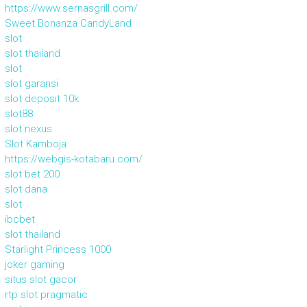
https://www.sernasgrill.com/
Sweet Bonanza CandyLand
slot
slot thailand
slot
slot garansi
slot deposit 10k
slot88
slot nexus
Slot Kamboja
https://webgis-kotabaru.com/
slot bet 200
slot dana
slot
ibcbet
slot thailand
Starlight Princess 1000
joker gaming
situs slot gacor
rtp slot pragmatic