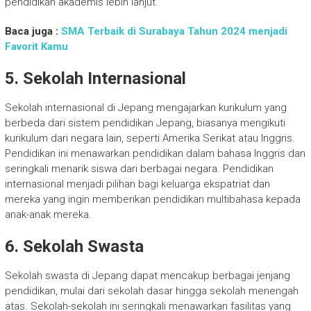
pendidikan akademis lebih lanjut.
Baca juga :
SMA Terbaik di Surabaya Tahun 2024 menjadi
Favorit Kamu
5. Sekolah Internasional
Sekolah internasional di Jepang mengajarkan kurikulum yang
berbeda dari sistem pendidikan Jepang, biasanya mengikuti
kurikulum dari negara lain, seperti Amerika Serikat atau Inggris.
Pendidikan ini menawarkan pendidikan dalam bahasa Inggris dan
seringkali menarik siswa dari berbagai negara. Pendidikan
internasional menjadi pilihan bagi keluarga ekspatriat dan
mereka yang ingin memberikan pendidikan multibahasa kepada
anak-anak mereka.
6. Sekolah Swasta
Sekolah swasta di Jepang dapat mencakup berbagai jenjang
pendidikan, mulai dari sekolah dasar hingga sekolah menengah
atas. Sekolah-sekolah ini seringkali menawarkan fasilitas yang