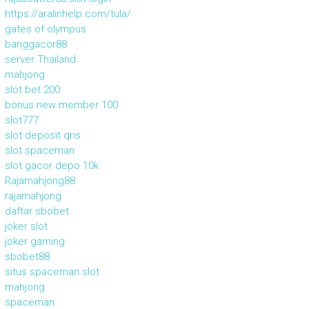
https://aralinhelp.com/tula/
gates of olympus
banggacor88
server Thailand
mahjong
slot bet 200
bonus new member 100
slot777
slot deposit qris
slot spaceman
slot gacor depo 10k
Rajamahjong88
rajamahjong
daftar sbobet
joker slot
joker gaming
sbobet88
situs spaceman slot
mahjong
spaceman