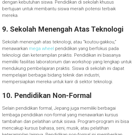
dengan kebutuhan siswa. Pendidikan di sekolah khusus
bertujuan untuk membantu siswa meraih potensi terbaik
mereka.
9. Sekolah Menengah Atas Teknologi
Sekolah menengah atas teknologi, atau “koutou-gakkou,”
menawarkan
mega wheel
pendidikan yang berfokus pada
teknologi dan keterampilan praktis. Pendidikan ini biasanya
memiliki fasilitas laboratorium dan workshop yang lengkap untuk
mendukung pembelajaran praktis. Siswa di sekolah ini dapat
mempelajari berbagai bidang teknik dan industri,
mempersiapkan mereka untuk karir di sektor teknologi.
10. Pendidikan Non-Formal
Selain pendidikan formal, Jepang juga memiliki berbagai
lembaga pendidikan non-formal yang menawarkan kursus
tambahan dan pelatihan untuk siswa. Program-program ini bisa
mencakup kursus bahasa, seni, musik, atau pelatihan
keterampilan lainnya. Pendidikan non-formal ini memberikan