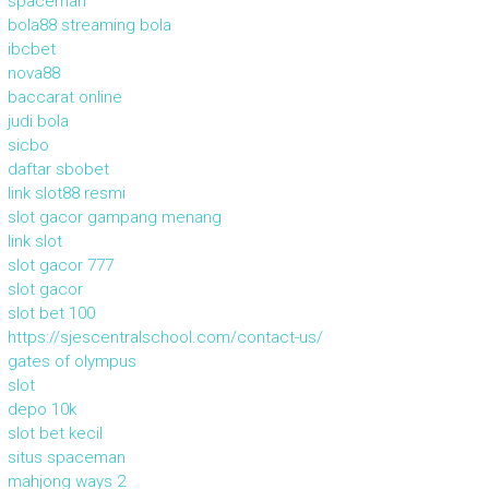
spaceman
bola88 streaming bola
ibcbet
nova88
baccarat online
judi bola
sicbo
daftar sbobet
link slot88 resmi
slot gacor gampang menang
link slot
slot gacor 777
slot gacor
slot bet 100
https://sjescentralschool.com/contact-us/
gates of olympus
slot
depo 10k
slot bet kecil
situs spaceman
mahjong ways 2